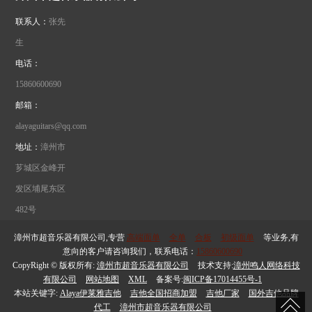
联系人：
张先
生
电话：
15860600690
邮箱：
alayaguitars@qq.com
地址：
漳州市
芗城区金峰开
发区埔尾东区
482号
漳州市超音乐器有限公司,专营
高端面单
全单
合板
初级面单
等业务,有
意向的客户请咨询我们，联系电话：
15860600690
CopyRight © 版权所有:
漳州市超音乐器有限公司
技术支持:
漳州鸣人网络科技
有限公司
网站地图
XML
备案号:
闽ICP备17014455号-1
本站关键字:
Alaya伊莱雅吉他
吉他全国招商加盟
吉他厂家
国外吉他品牌
代工
漳州市超音乐器有限公司