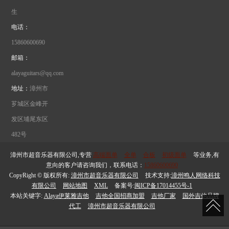
生
电话：
15860600690
邮箱：
alayaguitars@qq.com
地址：
漳州市
芗城区金峰开
发区埔尾东区
482号
漳州市超音乐器有限公司,专营
高端面单
全单
合板
初级面单
等业务,有
意向的客户请咨询我们，联系电话：
15860600690
CopyRight © 版权所有:
漳州市超音乐器有限公司
技术支持:
漳州鸣人网络科技
有限公司
网站地图
XML
备案号:
闽ICP备17014455号-1
本站关键字:
Alaya伊莱雅吉他
吉他全国招商加盟
吉他厂家
国外吉他品牌
代工
漳州市超音乐器有限公司