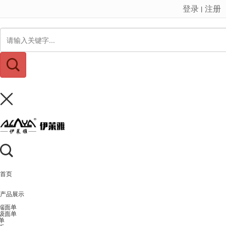
登录
注册
丨
很遗憾，因您的浏览器版本过低导致无法获得最佳浏览体验，推荐下载安装谷歌浏览器！
首页
产品展示
端面单
级面单
单