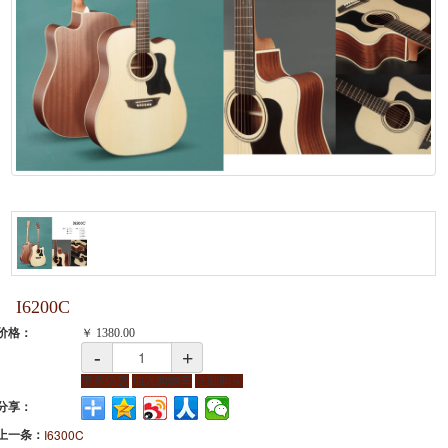
I6200C
价格：
￥
1380.00
-
+
更多信息
加入购物车
立刻购买
分享：
上一条：
I6300C