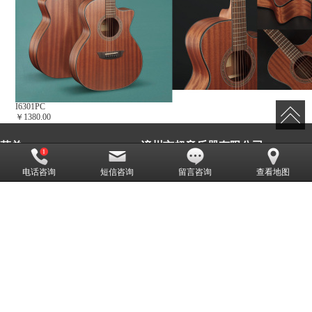
I6301PC
￥1380.00
菜单
漳州市超音乐器有限公司
电话咨询
短信咨询
留言咨询
查看地图
联系人：
电话：
首页
产品展示
张先生
15860600690
新闻动态
经销商
邮箱：
地址：
公司介绍
视频展示
alayaguitars@qq.com
漳州市芗城区金
峰开发区埔尾东
联系我们
LBS
区482号
漳州市超音乐器有限公司,专营
高端面单
全单
合板
初级面单
等业务,有意向的客
户请咨询我们，联系电话：
15860600690