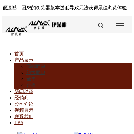
很遗憾，因您的浏览器版本过低导致无法获得最佳浏览体验，推荐下载安装谷歌浏览器！
首页
您
产品展示
高端面单
当
初级面单
全单
前
合板
新闻动态
的
经销商
公司介绍
位
视频展示
置：
联系我们
LBS
首