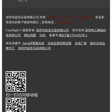
482号
漳州市超音乐器有限公司,专营
高端面单
全单
合板
初级面单
等业务,
有意向的客户请咨询我们，联系电话：
15860600690
CopyRight © 版权所有:
漳州市超音乐器有限公司
技术支持:
漳州鸣人网络科
技有限公司
网站地图
XML
备案号:
闽ICP备17014455号-1
本站关键字:
Alaya伊莱雅吉他
吉他全国招商加盟
吉他厂家
国外吉他品
牌代工
漳州市超音乐器有限公司
扫一扫访问移动端