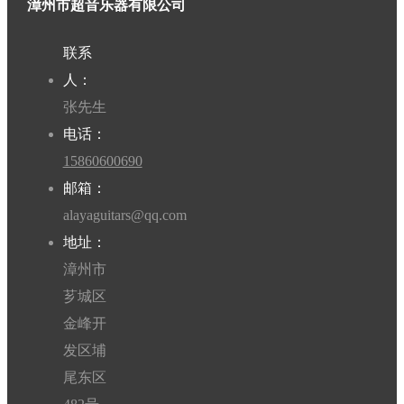
漳州市超音乐器有限公司
联系
人：
张先生
电话：
15860600690
邮箱：
alayaguitars@qq.com
地址：
漳州市
芗城区
金峰开
发区埔
尾东区