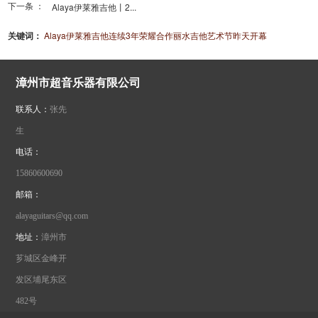
下一条 ：
Alaya伊莱雅吉他丨2...
关键词：
Alaya伊莱雅吉他连续3年荣耀合作丽水吉他艺术节昨天开幕
漳州市超音乐器有限公司
联系人：
张先
生
电话：
15860600690
邮箱：
alayaguitars@qq.com
地址：
漳州市
芗城区金峰开
发区埔尾东区
482号