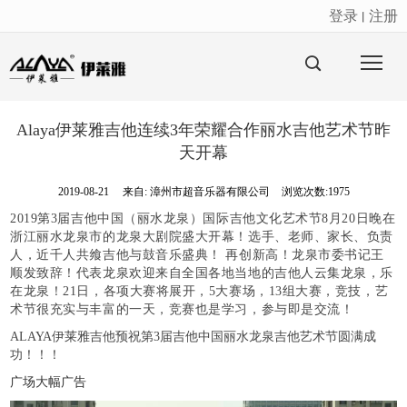
登录
注册
丨
很遗憾，因您的浏览器版本过低导致无法获得最佳浏览体验，推荐下载安装谷歌浏览器！
Alaya伊莱雅吉他连续3年荣耀合作丽水吉他艺术节昨
天开幕
2019-08-21
来自:
漳州市超音乐器有限公司
浏览次数:1975
2019第3届吉他中国（丽水龙泉）国际吉他文化艺术节8月20日晚在
浙江丽水龙泉市的龙泉大剧院盛大开幕！选手、老师、家长、负责
人，近千人共飨吉他与鼓音乐盛典！ 再创新高！
龙泉市委书记王
顺发致辞！代表龙泉欢迎来自全国各地当地的吉他人云集龙泉，乐
在龙泉！
21日，各项大赛将展开，5大赛场，13组大赛，竞技，艺
术节很充实与丰富的一天，竞赛也是学习，参与即是交流！
ALAYA伊莱雅吉他预祝第3届吉他中国丽水龙泉吉他艺术节圆满成
功！
！
！
广场大幅广告