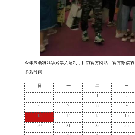
今年展会将延续购票入场制，目前官方网站、官方微信的
参观时间
日
一
二
三
1
2
6
7
8
9
13
14
15
16
20
21
22
23