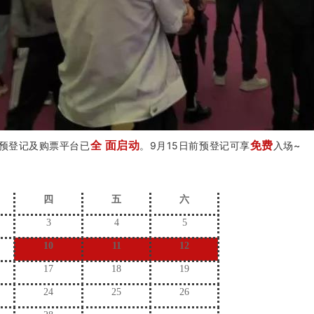
全 面启动
免费
预登记及购票平台已
。9月15日前预登记可享
入场~
四
五
六
3
4
5
10
11
12
17
18
19
24
25
26